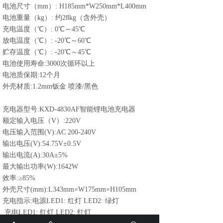
电池尺寸（mm）:
H185mm*W250mm*L400mm
电池重量（kg）:
约28kg（含外壳）
充电温度（℃）:
0℃～45℃
放电温度（℃）:
-20℃～60℃
贮存温度（℃）:
-20℃～45℃
电池使用寿命:3000次循环以上
电池质保期:12个月
外壳材质:1.2mm钣金 喷漆/黑色
充电器型号:KXD-4830AF智能锂电池充电器
额定输入电压（V）:220V
电压输入范围(V):AC 200-240V
输出电压(V):54.75V±0.5V
输出电流(A):30A±5%
最大输出功率(W):1642W
效率:≥85%
外壳尺寸(mm):L343mm×W175mm×H105mm
充电指示:电源LED1: 红灯 LED2: 绿灯
充电LED1: 红灯 LED2: 红灯