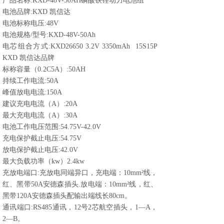
产品名称:KXD-48V-50AH磷酸铁锂动力电池组
电池品牌:KXD 凯信达
电池标称电压:48V
电池规格/型号:KXD-48V-50Ah
电芯组合方式:KXD26650 3.2V 3350mAh 15S15P
KXD 凯信达品牌
标称容量（0.2C5A）:50AH
持续工作电流:50A
峰值放电电流:150A
建议充电电流（A）:20A
最大充电电流（A）:30A
电池工作电压范围:54.75V-42.0V
充电保护截止电压:54.75V
放电保护截止电压:42.0V
最大负载功率（kw）2.4kw
充放电端口:充放电同端异口，充电端：10mm²线，
红、黑带50A安德森插头.放电端：10mm²线，红、
黑带120A安德森插头配输出端线长80cm。
通讯端口:RS485通讯，12号2芯航空插头，1—A，
2—B。