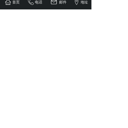
充满LED1: 红灯 LED2: 绿灯
首页
电话
邮件
地址
显示电压（V）、电流(A)
输入接口: 通过IEC 标准
电源线(m): 1.5 m长
输出线（m）: 1.0 m长带120A安德森插头连接器
净重（kg）:约6.5kg
外壳材质:铝合金
电池充电时间（h）:约2h
特点：循环寿命长、电池重量轻、安全性能高、
绿色环保
广泛应用于: AGV/RGV/MGV自动搬运车、穿梭
车、消防灭火机器人、电动叉车、电动堆高车、电
动工业平台车、机器人、低速电动车、老年代步
车、四轮电动汽车、通讯设备、医疗设备、太阳能
路灯、家庭储能、储能电站等；
http://www.aokebattery.com
http://www.kaixinda.com.cn
上一个：
KXD-48V-65AH消防机器人磷酸铁锂电池组
下一个：
KXD-48V-53AH消防机器人磷酸铁锂电池