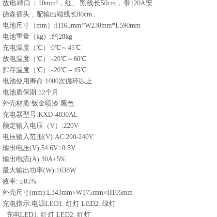
放电端口：10mm²，红、黑线长50cm，带120A安
德森插头，配输出端线长80cm。
电池尺寸（mm）:H165mm*W230mm*L590mm
电池重量（kg）:约28kg
充电温度（℃）:0℃～45℃
放电温度（℃）:-20℃～60℃
贮存温度（℃）:-20℃～45℃
电池使用寿命:1000次循环以上
电池质保期:12个月
外壳材质:钣金喷漆 黑色
充电器型号:KXD-4830AL
额定输入电压（V）:220V
电压输入范围(V):AC 200-240V
输出电压(V):54.6V±0.5V
输出电流(A):30A±5%
最大输出功率(W):1638W
效率:
≥85%
外壳尺寸(mm):L343mm×W175mm×H105mm
充电指示:电源LED1: 红灯 LED2: 绿灯
充电LED1: 红灯 LED2: 红灯