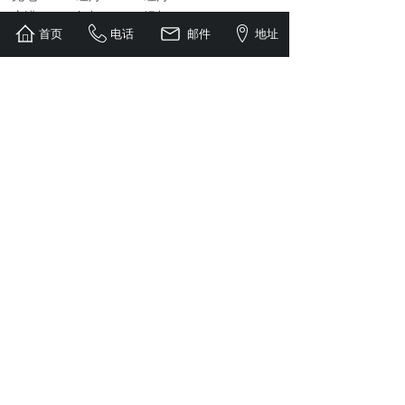
充满LED1: 红灯 LED2: 绿灯
首页
电话
邮件
地址
显示电压（V）、电流(A)
输入接口: 通过IEC 标准
电源线(m): 1.5 m长
输出线（m）: 1.0 m长带120A安德森插头连接器
净重（kg）:约6.5kg
外壳材质:铝合金
电池充电时间（h）约4.5h
特点：循环寿命长、电池重量轻、安全性能高、
绿色环保
广泛应用于: AGV/RGV/MGV自动搬运车、穿梭
车、消防灭火机器人、电动叉车、电动堆高车、电
动工业平台车、机器人、低速电动车、老年代步
车、四轮电动汽车、通讯设备、医疗设备、太阳能
路灯、家庭储能、储能电站等；
http://www.aokebattery.com
http://www.kaixinda.com.cn
上一个：